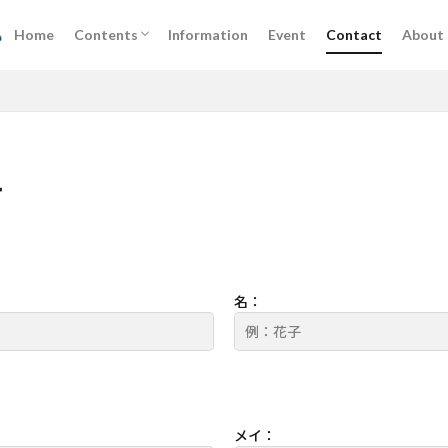
Home
Contents
Information
Event
Contact
About
杉並 | 空襲の記録
杉並 | 空襲・戦災マップ
体験談
自由研究キット
せ
名：
メイ：