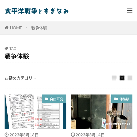
HOME
戦争体験
TAG
戦争体験
お勧めカテゴリ
グローバルナビゲーション
イベント
戦争遺跡
自由研究
体験談
2023年8月16日
2023年8月14日